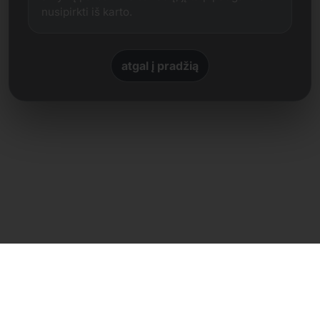
nusipirkti iš karto.
atgal į pradžią
Tiesioginis kontaktas
Frank Heilmann