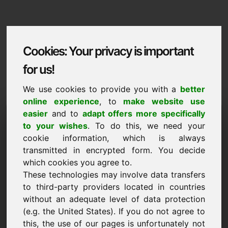
Cookies: Your privacy is important
for us!
We use cookies to provide you with a
better
online experience
, to
make website use
Domaininformation
easier
and to
adapt offers more specifically
to your wishes
. To do this, we need your
Domaininformation | Lietuviu
cookie information, which is always
transmitted in encrypted form. You decide
Speciali kaina: 4.750,00 Euro (be PVM)
which cookies you agree to.
These technologies may involve data transfers
NAUJA
Atraskite daugiau patrauklių domenų svetainėje Find-
to third-party providers located in countries
Your-Domain.eu
without an adequate level of data protection
atrasti ->
(e.g. the United States). If you do not agree to
this, the use of our pages is unfortunately not