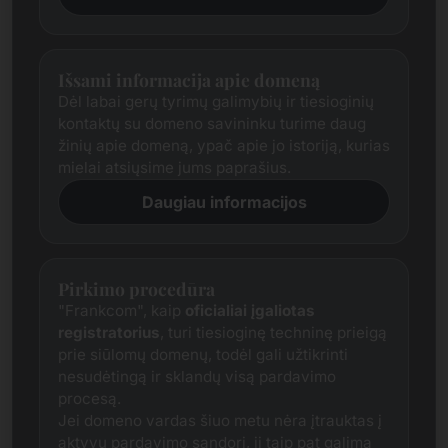
Išsami informacija apie domeną
Dėl labai gerų tyrimų galimybių ir tiesioginių
kontaktų su domeno savininku turime daug
žinių apie domeną, ypač apie jo istoriją, kurias
mielai atsiųsime jums paprašius.
Daugiau informacijos
Pirkimo procedūra
"Frankcom", kaip
oficialiai įgaliotas
registratorius
, turi tiesioginę techninę prieigą
prie siūlomų domenų, todėl gali užtikrinti
nesudėtingą ir sklandų visą pardavimo
procesą.
Jei domeno vardas šiuo metu nėra įtrauktas į
aktyvų pardavimo sandorį, jį taip pat galima