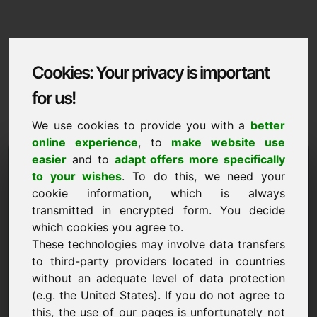
Cookies: Your privacy is important
for us!
We use cookies to provide you with a
better
online experience
, to
make website use
Domaininformation
easier
and to
adapt offers more specifically
to your wishes
. To do this, we need your
Domaininformation | Italiano
cookie information, which is always
transmitted in encrypted form. You decide
Prezzo speciale: 4.750,00 Euro (IVA
esclusa)
which cookies you agree to.
These technologies may involve data transfers
NUOVO
to third-party providers located in countries
Una selezione di altri domini su Find-Your-Domain.eu
without an adequate level of data protection
scopri ora ->
(e.g. the United States). If you do not agree to
this, the use of our pages is unfortunately not